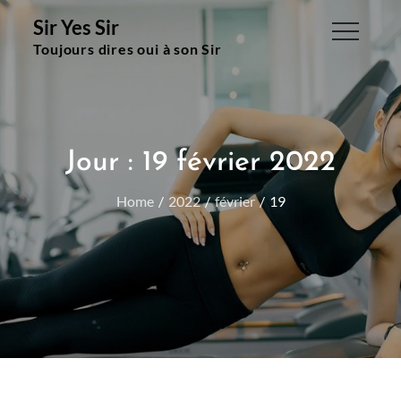
Skip
Sir Yes Sir
to
Toujours dires oui à son Sir
content
Jour :
19 février 2022
Home
2022
février
19